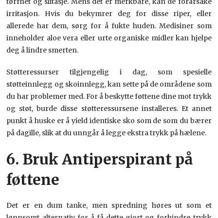
tørrhet og slitasje. Mens det er merkbare, kan de forårsake
irritasjon. Hvis du bekymrer deg for disse riper, eller
allerede har dem, sørg for å fukte huden. Medisiner som
inneholder aloe vera eller urte organiske midler kan hjelpe
deg å lindre smerten.
Støtteressurser tilgjengelig i dag, som spesielle
støtteinnlegg og skoinnlegg, kan sette på de områdene som
du har problemer med. For å beskytte føttene dine mot trykk
og støt, burde disse støtteressursene installeres. Et annet
punkt å huske er å yield identiske sko som de som du bærer
på dagille, slik at du unngår å legge ekstra trykk på hælene.
6. Bruk Antiperspirant på
føttene
Det er en dum tanke, men spredning høres ut som et
lønnsomt alternativ for å få dette gjort og forhindre trykk