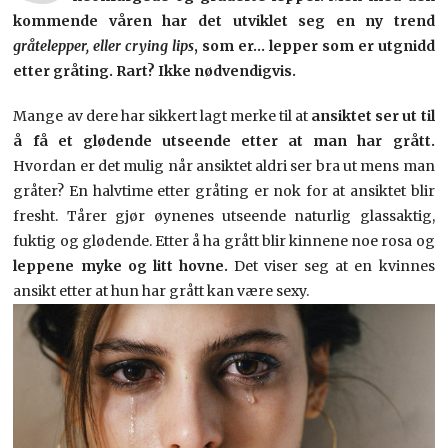
kommende våren har det utviklet seg en ny trend
gråtelepper, eller crying lips
, som er… lepper som er utgnidd
etter gråting. Rart? Ikke nødvendigvis.
Mange av dere har sikkert lagt merke til at
ansiktet ser ut til
å få et glødende utseende etter at man har grått.
Hvordan er det mulig når ansiktet aldri ser bra ut mens man
gråter? En halvtime etter gråting er nok for at ansiktet blir
fresht. Tårer gjør øynenes utseende naturlig glassaktig,
fuktig og glødende. Etter å ha grått blir kinnene noe rosa og
leppene myke og litt hovne.
Det viser seg at en kvinnes
ansikt etter at hun har grått kan være sexy.