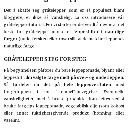
Det å skaffe seg gråtelepper, som er så populært blant
bloggere, er ikke så vanskelig. La oss introdusere vår
gråtelepper-tutorial. Før vi starter er det verdt å nevne at det
beste for gråteleppe-sminke er
leppestifter i naturlige
farger
(nude, fersken eller rosa) slik at de matcher leppenes
naturlige farge.
GRÅTELEPPER STEG FOR STEG
På begynnelsen påfører du bare leppepomade, blyant eller
leppestift
i din valgte farge midt på over- og underleppen.
Så
fordeler du det på hele leppeoverflaten
med
fingertuppen i en “stempel”-bevegelse. Eventuelle
vanskeligheter med å bruke produktet kan lettes ved å
bruke fargeløs leppepomade, vegetabilsk olje (som kokos)
eller annet fuktighetsgivende produkt (honning eller
vaselin).