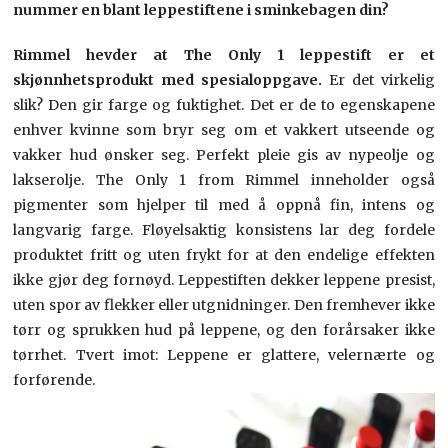
nummer en blant leppestiftene i sminkebagen din?
Rimmel hevder at The Only 1 leppestift er et
skjønnhetsprodukt med spesialoppgave.
Er det virkelig
slik? Den gir farge og fuktighet. Det er de to egenskapene
enhver kvinne som bryr seg om et vakkert utseende og
vakker hud ønsker seg. Perfekt pleie gis av nypeolje og
lakserolje. The Only 1 from Rimmel inneholder også
pigmenter som hjelper til med å oppnå fin, intens og
langvarig farge. Fløyelsaktig konsistens lar deg fordele
produktet fritt og uten frykt for at den endelige effekten
ikke gjør deg fornøyd. Leppestiften dekker leppene presist,
uten spor av flekker eller utgnidninger. Den fremhever ikke
tørr og sprukken hud på leppene, og den forårsaker ikke
tørrhet. Tvert imot: Leppene er glattere, velernærte og
forførende.