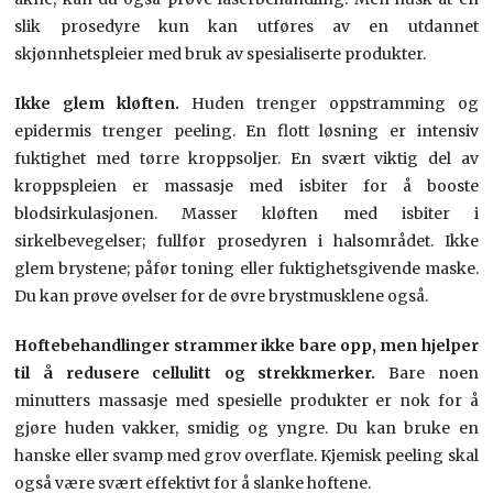
slik prosedyre kun kan utføres av en utdannet
skjønnhetspleier med bruk av spesialiserte produkter.
Ikke glem kløften.
Huden trenger oppstramming og
epidermis trenger peeling. En flott løsning er intensiv
fuktighet med tørre kroppsoljer. En svært viktig del av
kroppspleien er massasje med isbiter for å booste
blodsirkulasjonen. Masser kløften med isbiter i
sirkelbevegelser; fullfør prosedyren i halsområdet. Ikke
glem brystene; påfør toning eller fuktighetsgivende maske.
Du kan prøve øvelser for de øvre brystmusklene også.
Hoftebehandlinger strammer ikke bare opp, men hjelper
til å redusere cellulitt og strekkmerker.
Bare noen
minutters massasje med spesielle produkter er nok for å
gjøre huden vakker, smidig og yngre. Du kan bruke en
hanske eller svamp med grov overflate. Kjemisk peeling skal
også være svært effektivt for å slanke hoftene.